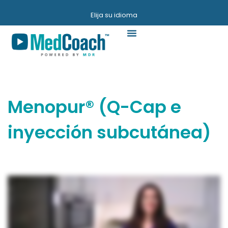
Elija su idioma
Videos Y Guías
Menopur® (Q-Cap e
inyección subcutánea)