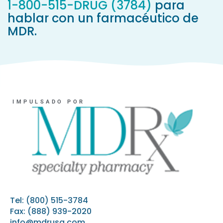
1-800-515-DRUG (3784)
para
hablar con un farmacéutico de
MDR.
IMPULSADO POR
Tel:
(800) 515-3784
Fax: (888) 939-2020
info@mdrusa.com